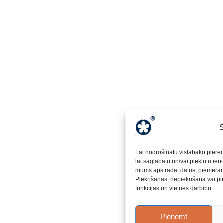
S
Lai nodrošinātu vislabāko piere
lai saglabātu un/vai piekļūtu ier
mums apstrādāt datus, piemēram,
Piekrišanas, nepiekrišana vai pi
funkcijas un vietnes darbību.
Pieņemt