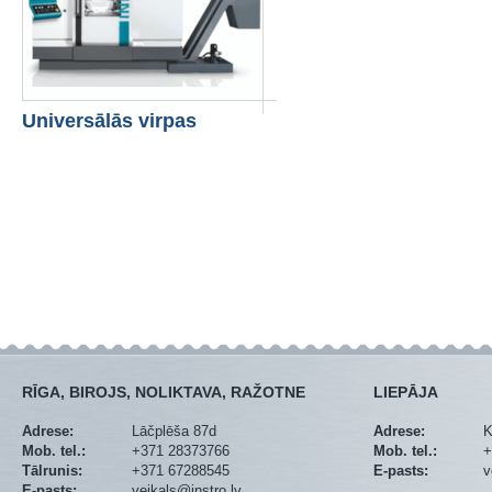
Universālās virpas
RĪGA, BIROJS, NOLIKTAVA, RAŽOTNE
LIEPĀJA
Adrese:
Lāčplēša 87d
Adrese:
K
Mob. tel.:
+371 28373766
Mob. tel.:
+
Tālrunis:
+371 67288545
E-pasts:
v
E-pasts:
veikals@instro.lv