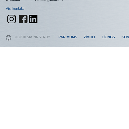
Visi kontakti
2026 © SIA “INSTRO”
PAR MUMS
ZĪMOLI
LĪZINGS
KON