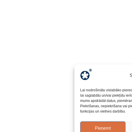
S
Lai nodrošinātu vislabāko piere
lai saglabātu un/vai piekļūtu ier
mums apstrādāt datus, piemēram,
Piekrišanas, nepiekrišana vai pi
funkcijas un vietnes darbību.
Pieņemt