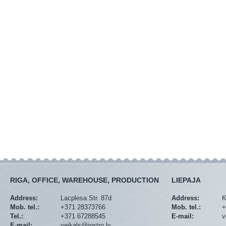
RIGA, OFFICE, WAREHOUSE, PRODUCTION
LIEPAJA
Address:
Lacplesa Str. 87d
Address:
K
Mob. tel.:
+371 28373766
Mob. tel.:
+
Tel.:
+371 67288545
E-mail:
v
E-mail:
veikals@instro.lv