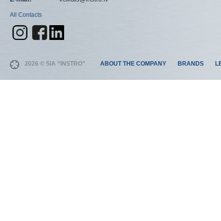
All Contacts
2026 © SIA “INSTRO”
ABOUT THE COMPANY
BRANDS
L