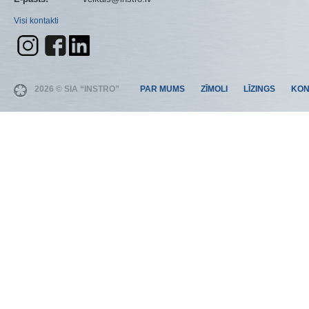
Visi kontakti
2026 © SIA “INSTRO”
PAR MUMS
ZĪMOLI
LĪZINGS
KON