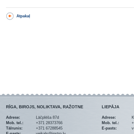
Atpakaļ
RĪGA, BIROJS, NOLIKTAVA, RAŽOTNE
LIEPĀJA
Adrese:
Lāčplēša 87d
Adrese:
K
Mob. tel.:
+371 28373766
Mob. tel.:
+
Tālrunis:
+371 67288545
E-pasts:
v
E-pasts:
veikals@instro.lv