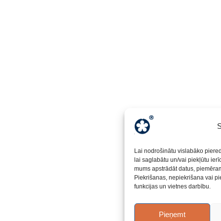
S
Lai nodrošinātu vislabāko piere
lai saglabātu un/vai piekļūtu ier
mums apstrādāt datus, piemēram,
Piekrišanas, nepiekrišana vai pi
funkcijas un vietnes darbību.
Pieņemt