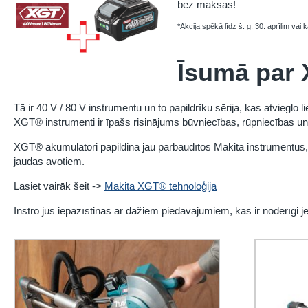
bez maksas!
*Akcija spēkā līdz š. g. 30. aprīlim vai 
Īsumā par
Tā ir 40 V / 80 V instrumentu un to papildrīku sērija, kas atvieglo
XGT® instrumenti ir īpašs risinājums būvniecības, rūpniecības un
XGT® akumulatori papildina jau pārbaudītos Makita instrumentus,
jaudas avotiem.
Lasiet vairāk šeit ->
Makita XGT® tehnoloģija
Instro jūs iepazīstinās ar dažiem piedāvājumiem, kas ir noderīgi 