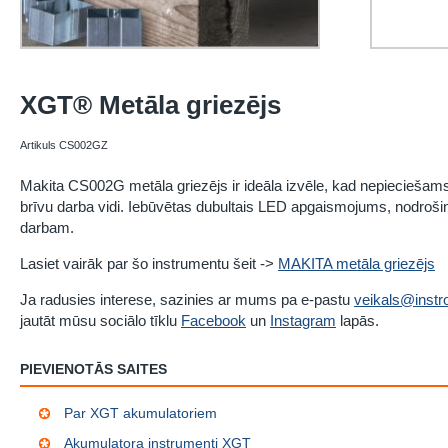
XGT® Metāla griezējs
Artikuls CS002GZ
Makita CS002G metāla griezējs ir ideāla izvēle, kad nepieciešams 
brīvu darba vidi. Iebūvētas dubultais LED apgaismojums, nodro
darbam.
Lasiet vairāk par šo instrumentu šeit ->
MAKITA metāla griezējs
Ja radusies interese, sazinies ar mums pa e-pastu
veikals@instro
jautāt mūsu sociālo tīklu
Facebook
un
Instagram
lapās.
PIEVIENOTĀS SAITES
Par XGT akumulatoriem
Akumulatora instrumenti XGT