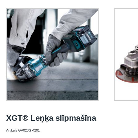
XGT® Leņķa slīpmašīna
Artikuls GA023GM201