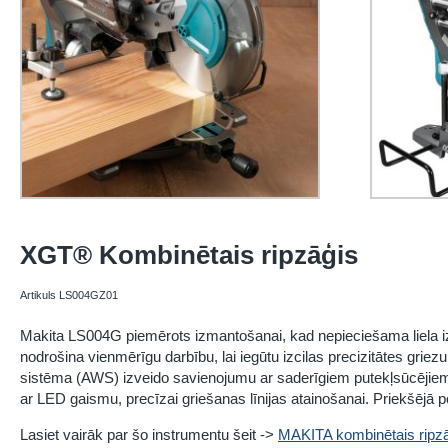
XGT® Kombinētais ripzāģis
Artikuls LS004GZ01
Makita LS004G piemērots izmantošanai, kad nepieciešama liela i
nodrošina vienmērīgu darbību, lai iegūtu izcilas precizitātes gr
sistēma (AWS) izveido savienojumu ar saderīgiem putekļsūcējiem
ar LED gaismu, precīzai griešanas līnijas atainošanai. Priekšējā p
Lasiet vairāk par šo instrumentu šeit ->
MAKITA kombinētais ripz