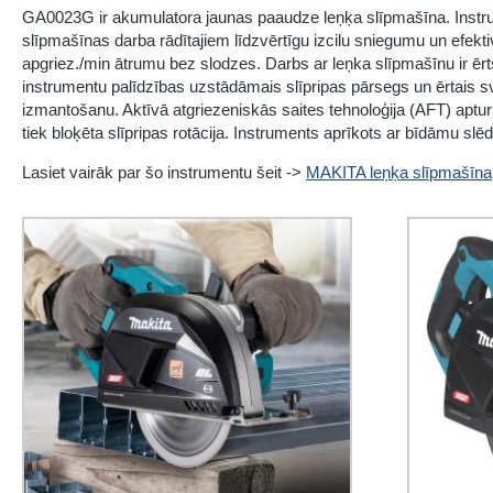
GA0023G ir akumulatora jaunas paaudze leņķa slīpmašīna. Instr
slīpmašīnas darba rādītajiem līdzvērtīgu izcilu sniegumu un efekti
apgriez./min ātrumu bez slodzes. Darbs ar leņka slīpmašīnu ir ērt
instrumentu palīdzības uzstādāmais slīpripas pārsegs un ērtais sv
izmantošanu. Aktīvā atgriezeniskās saites tehnoloģija (AFT) aptu
tiek bloķēta slīpripas rotācija. Instruments aprīkots ar bīdāmu slēd
Lasiet vairāk par šo instrumentu šeit ->
MAKITA leņķa slīpmašīna