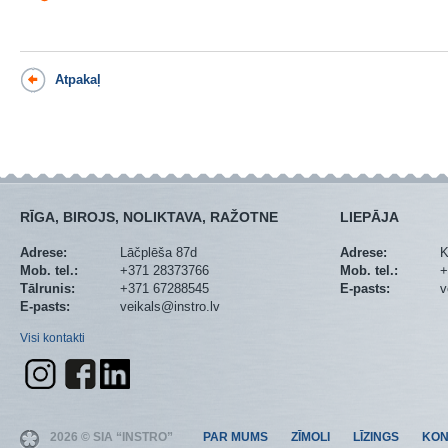
Atpakaļ
RĪGA, BIROJS, NOLIKTAVA, RAŽOTNE
LIEPĀJA
Adrese:
Lāčplēša 87d
Adrese:
K
Mob. tel.:
+371 28373766
Mob. tel.:
+
Tālrunis:
+371 67288545
E-pasts:
v
E-pasts:
veikals@instro.lv
Visi kontakti
2026 © SIA “INSTRO”
PAR MUMS
ZĪMOLI
LĪZINGS
KON