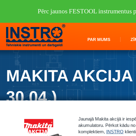
Pērc jaunos FESTOOL instrumentus pi
PAR MUMS
ZĪ
MAKITA AKCIJA (
30.04.)
Jaunajā Makita akcijā ir ies
akumulatoru. Pērkot kādu no
komplektiem,
INSTRO
klient