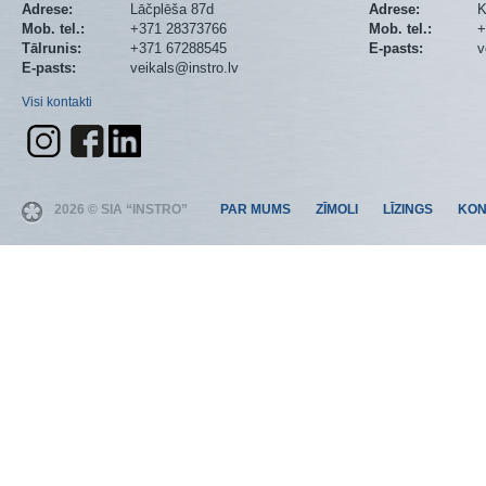
Adrese:
Lāčplēša 87d
Adrese:
K
Mob. tel.:
+371 28373766
Mob. tel.:
+
Tālrunis:
+371 67288545
E-pasts:
v
E-pasts:
veikals@instro.lv
Visi kontakti
2026 © SIA “INSTRO”
PAR MUMS
ZĪMOLI
LĪZINGS
KON