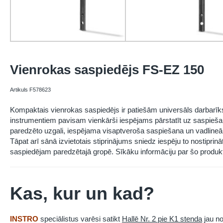
Vienrokas saspiedējs FS-EZ 150
Artikuls F578623
Kompaktais vienrokas saspiedējs ir patiešām universāls darbarī
instrumentiem pavisam vienkārši iespējams pārstatīt uz saspieša
paredzēto uzgali, iespējama visaptveroša saspiešana un vadlineā
Tāpat arī sānā izvietotais stiprinājums sniedz iespēju to nostiprin
saspiedējam paredzētajā gropē. Sīkāku informāciju par šo produkt
Kas, kur un kad?
INSTRO
speciālistus varēsi satikt
Hallē Nr. 2 pie K1 stenda
jau no