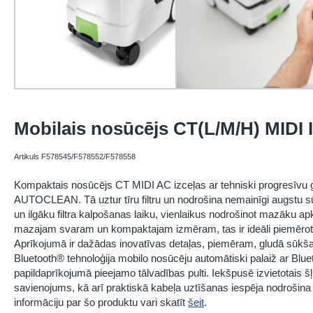
Mobilais nosūcējs CT(L/M/H) MIDI 
Artikuls F578545/F578552/F578558
Kompaktais nosūcējs CT MIDI AC izceļas ar tehniski progresīvu gal
AUTOCLEAN. Tā uztur tīru filtru un nodrošina nemainīgi augstu sū
un ilgāku filtra kalpošanas laiku, vienlaikus nodrošinot mazāku 
mazajam svaram un kompaktajam izmēram, tas ir ideāli piemēro
Aprīkojumā ir dažādas inovatīvas detaļas, piemēram, gludā sūkša
Bluetooth® tehnoloģija mobilo nosūcēju automātiski palaiž ar Blu
papildaprīkojumā pieejamo tālvadības pulti. Iekšpusē izvietotais 
savienojums, kā arī praktiskā kabeļa uztīšanas iespēja nodrošina k
informāciju par šo produktu vari skatīt
šeit
.