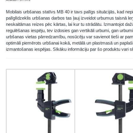
Mobilais urbšanas statīvs MB 40 ir tavs palīgs situācijās, kad n
palīglīdzeklis urbšanas darbos tas ļauj izveidot urbumus taisnā leņķ
neskaitāmas reizes pēc kārtas, lai kur tu strādātu. Izmantojot da
regulēšanas iespēju, tev izdosies gan vertikāli urbumi, gan urbum
urbšanas vietas pārredzamību, nosūcēju var savienot tieši ar pama
optimāli piemērots urbšanai kokā, metālā un plastmasā un paplaš
izmantošanas iespējas. Sīkāku informāciju par šo produktu vari s