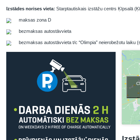
Izstādes norises vieta:
Starptautiskais izstāžu centrs Ķīpsalā (Ķīp
maksas zona D
bezmaksas autostāvvieta
bezmaksas autostāvvieta t/c “Olimpia” neierobežotu laiku (s
C
Izst