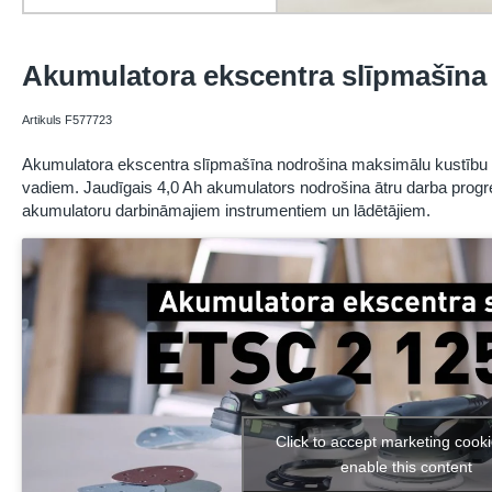
Akumulatora ekscentra slīpmašīna
Artikuls F577723
Akumulatora ekscentra slīpmašīna nodrošina maksimālu kustību b
vadiem. Jaudīgais 4,0 Ah akumulators nodrošina ātru darba progre
akumulatoru darbināmajiem instrumentiem un lādētājiem.
Click to accept marketing cook
enable this content