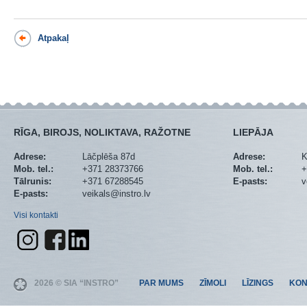
Atpakaļ
RĪGA, BIROJS, NOLIKTAVA, RAŽOTNE
LIEPĀJA
Adrese:
Lāčplēša 87d
Adrese:
K
Mob. tel.:
+371 28373766
Mob. tel.:
+
Tālrunis:
+371 67288545
E-pasts:
v
E-pasts:
veikals@instro.lv
Visi kontakti
2026 © SIA “INSTRO”
PAR MUMS
ZĪMOLI
LĪZINGS
KON