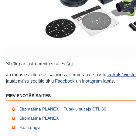
Sīkāk par instrumentu skaties
šeit
!
Ja radusies interese, sazinies ar mums pa e-pastu
veikals@instro
jautāt mūsu sociālo tīklu
Facebook
un
Instagram
lapās.
PIEVIENOTĀS SAITES
Slīpmašīna PLANEX + Putekļu sūcējs CTL 36
Slīpmašīna PLANEX
Par līzingu