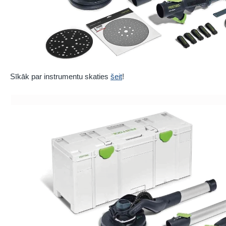
Sīkāk par instrumentu skaties
šeit
!