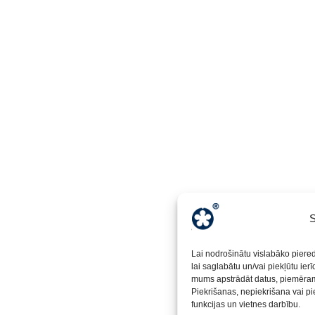
S
Lai nodrošinātu vislabāko piere
lai saglabātu un/vai piekļūtu ier
mums apstrādāt datus, piemēram,
Piekrišanas, nepiekrišana vai pi
funkcijas un vietnes darbību.