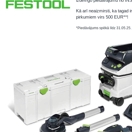
izdevīgo piedāvājumu no IN
Kā arī neaizmirsti, ka tagad 
pirkumiem virs 500 EUR**!
*Piedāvājums spēkā līdz 31.05.2