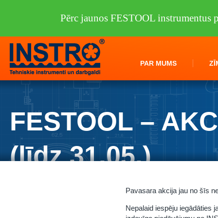
Pērc jaunos FESTOOL instrumentus pi
PAR MUMS
ZĪ
FESTOOL – AKC
(līdz 31.05.)
Pavasara akcija jau no šīs n
Nepalaid iespēju iegādāties 