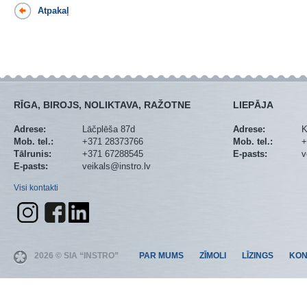
Atpakaļ
RĪGA, BIROJS, NOLIKTAVA, RAŽOTNE
LIEPĀJA
Adrese:
Lāčplēša 87d
Adrese:
K
Mob. tel.:
+371 28373766
Mob. tel.:
+
Tālrunis:
+371 67288545
E-pasts:
v
E-pasts:
veikals@instro.lv
Visi kontakti
2026 © SIA “INSTRO”
PAR MUMS
ZĪMOLI
LĪZINGS
KON