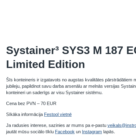
Systainer³ SYS3 M 187 
Limited Edition
Šīs konteineris ir izgatavots no augstas kvalitātes pārstrādātiem
jubileju, papildinot savu darba arsenālu ar melnās versijas Systainer.
konteineri un saderīgs ar visu Systainer sistēmu.
Cena bez PVN – 70 EUR
Sīkāka informācija
Festool vietnē
Ja radusies interese, sazinies ar mums pa e-pastu
veikals@instro
jautāt mūsu sociālo tīklu
Facebook
un
Instagram
lapās.