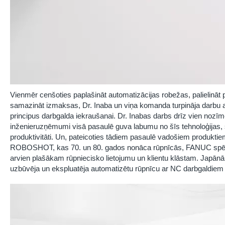
Vienmēr cenšoties paplašināt automatizācijas robežas, palielināt p
samazināt izmaksas, Dr. Inaba un viņa komanda turpināja darbu a
principus darbgalda iekraušanai. Dr. Inabas darbs drīz vien nozīmēja
inženieruzņēmumi visā pasaulē guva labumu no šīs tehnoloģijas, 
produktivitāti. Un, pateicoties tādiem pasaulē vadošiem prod
ROBOSHOT, kas 70. un 80. gados nonāca rūpnīcās, FANUC spēja 
arvien plašākam rūpniecisko lietojumu un klientu klāstam. Jap
uzbūvēja un ekspluatēja automatizētu rūpnīcu ar NC darbgaldiem