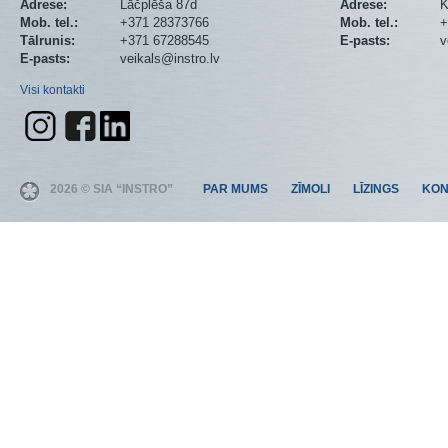
Adrese:
Lāčplēša 87d
Adrese:
K
Mob. tel.:
+371 28373766
Mob. tel.:
+
Tālrunis:
+371 67288545
E-pasts:
v
E-pasts:
veikals@instro.lv
Visi kontakti
2026 © SIA “INSTRO”
PAR MUMS
ZĪMOLI
LĪZINGS
KON