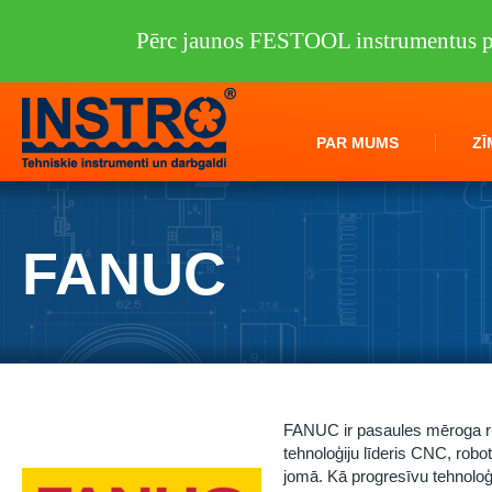
Pērc jaunos FESTOOL instrumentus pi
PAR MUMS
ZĪ
FANUC
FANUC ir pasaules mēroga rū
tehnoloģiju līderis CNC, r
jomā. Kā progresīvu tehnoloģij