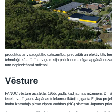
produktus ar visaugstāko uzticamību, precizitāti un efektivitāti. Iee
tehnoloģiskā attīstība, viņu misija paliek nemainīga: apgādāt noz
tām nepieciešami rītdienai.
Vēsture
FANUC vēsture aizsākās 1955. gadā, kad jaunais inženieris Dr. 
iecelts vadīt jaunu Japānas telekomunikāciju giganta Fujitsu pro
Inaba izstrādāja pirmo ciparu vadības (NC) sistēmu Japānas pri