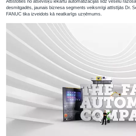
Attīstoties no atsevišķu iekārtu automatizācijas līdz veselu ražoš
desmitgadēs, jaunais biznesa segments veiksmīgi attīstījās Dr. 
FANUC tika izveidots kā neatkarīgs uzņēmums.