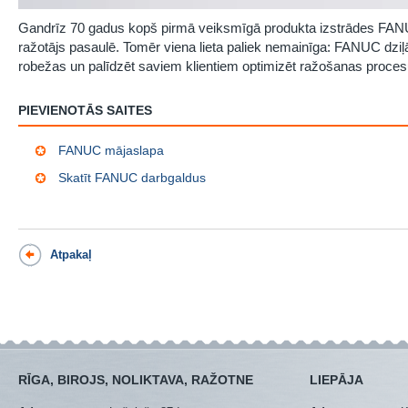
Gandrīz 70 gadus kopš pirmā veiksmīgā produkta izstrādes FANU
ražotājs pasaulē. Tomēr viena lieta paliek nemainīga: FANUC dzi
robežas un palīdzēt saviem klientiem optimizēt ražošanas proces
PIEVIENOTĀS SAITES
FANUC mājaslapa
Skatīt FANUC darbgaldus
Atpakaļ
RĪGA, BIROJS, NOLIKTAVA, RAŽOTNE
LIEPĀJA