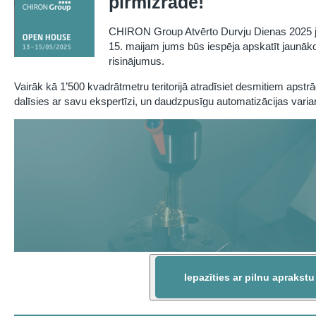
pirmizrāde!
CHIRON Group Atvērto Durvju Dienas 2025 jau i
15. maijam jums būs iespēja apskatīt jaunāk
risinājumus.
Vairāk kā 1’500 kvadrātmetru teritorijā atradīsiet desmitiem ap
dalīsies ar savu ekspertīzi, un daudzpusīgu automatizācijas varia
Iepazīties ar pilnu aprakstu 