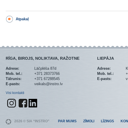
Atpakaļ
RĪGA, BIROJS, NOLIKTAVA, RAŽOTNE
LIEPĀJA
Adrese:
Lāčplēša 87d
Adrese:
K
Mob. tel.:
+371 28373766
Mob. tel.:
+
Tālrunis:
+371 67288545
E-pasts:
v
E-pasts:
veikals@instro.lv
Visi kontakti
2026 © SIA “INSTRO”
PAR MUMS
ZĪMOLI
LĪZINGS
KON